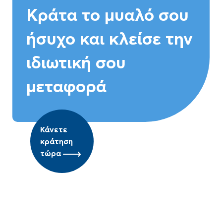
Κράτα το μυαλό σου
ήσυχο και κλείσε την
ιδιωτική σου
μεταφορά
Κάνετε
κράτηση
τώρα