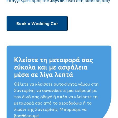
επαγγελματισμός the
Joyvan
είναι στη διάθεσή σας!
Book a Wedding Car
Κλείστε τη μεταφορά σας
εύκολα και με ασφάλεια
μέσα σε λίγα λεπτά
Θέλετε να κλείσετε αυτοκίνητα γάμου στη
Σαντορίνη, να οργανώσετε μια εκδρομή με
τον δικό σας οδηγό ή απλά να κλείσετε τη
μεταφορά σας από το αεροδρόμιο ή το
λιμάνι της Σαντορίνης; Μπορούμε να
βοηθήσουμε!