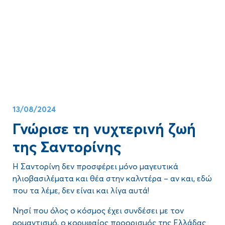
Αυτός ο ολοκληρωμένος οδηγός θα είναι η πυξίδα
σου.
Δες ποια πόλη θα κερδίσει τη διαμάχη
Φηρά VS Οία
και θα γίνει η δική σου αγαπημένη στη Σαντορίνη!
13/08/2024
Γνώρισε τη νυχτερινή ζωή
της Σαντορίνης
Η Σαντορίνη δεν προσφέρει μόνο μαγευτικά
ηλιοβασιλέματα και θέα στην καλντέρα – αν και, εδώ
που τα λέμε, δεν είναι και λίγα αυτά!
Νησί που όλος ο κόσμος έχει συνδέσει με τον
ρομαντισμό, ο κορυφαίος προορισμός της Ελλάδας