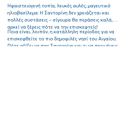
Ηφαιστειογενή τοπία, λευκές αυλές, μαγευτικό
ηλιοβασίλεμα: Η Σαντορίνη δεν χρειάζεται και
πολλές συστάσεις – σίγουρα θα περάσεις καλά,
αρκεί να ξέρεις
πότε να την επισκεφτείς
!
Ποια είναι, λοιπόν,
η κατάλληλη περίοδος
για να
επισκεφθείτε το πιο δημοφιλές νησί του Αιγαίου;
Πότε αξίζει να πας Σαντορίνη
και τι να περιμένεις
ανά περίοδο;
Συνέχισε να διαβάζεις και μάθε περισσότερα για
Blog
τις… εποχές της Σαντορίνης, τα πλεονεκτήματα και
τα μειονεκτήματα κάθε μήνα αλλά και τις καλύτερες
συμβουλές που θα σε βοηθήσουν να σχεδιάσεις το
τέλειο ταξίδι!