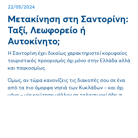
22/05/2024
Μετακίνηση στη Σαντορίνη:
Ταξί, Λεωφορείο ή
Αυτοκίνητο;
Η Σαντορίνη έχει δικαίως χαρακτηριστεί κορυφαίος
τουριστικός προορισμός όχι μόνο στην Ελλάδα αλλά
και παγκοσμίως.
Όμως, αν τώρα κανονίζεις τις διακοπές σου σε ένα
από τα πιο όμορφα νησιά των Κυκλάδων – και όχι
μόνο – μία ερώτηση μάλλον σε ταλαιπωρεί ήδη:
πώς
θα μετακινείσαι στη Σαντορίνη
.
Θα πάρεις μαζί το
αυτοκίνητό
σου στο καράβι;
Blog
Θα ενοικιάσεις εκεί αμάξι;
Θα εμπιστευθείς τα
λεωφορεία
του νησιού;
Ή μήπως σκοπεύεις να μένεις κάπου κεντρικά,
Όλες οι επιλογές έχουν τα πλεονεκτήματα και τα
οπότε θα χρησιμοποιείς
ταξί στη Σαντορίνη