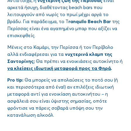
Αντίστοιχα, η
νυχτερινή ζωή της
Περίσσας
είναι
αρκετά ήσυχη, διαθέτοντας beach bars που
λειτουργούν από νωρίς το πρωί μέχρι αργά το
βράδυ. Για παράδειγμα, το T
ranquilo Beach Bar
της
Περίσσας είναι ένα αγαπημένο μπαρ που αξίζει να
επισκεφθείς.
Μένεις στο Καμάρι, την Περίσσα ή τον Περίβολο
αλλά ενδιαφέρεσαι για τα
νυχτερινά κλαμπ της
Σαντορίνης;
Θα πρέπει να ενοικιάσεις αυτοκίνητο ή
να
κλείσεις ιδιωτική μεταφορά προς τα Φηρά
.
Pro tip:
Θα μπορείς να απολαύσεις το ποτό σου (ή
και περισσότερα από ένα!) αν επιλέξεις ιδιωτική
μεταφορά αντί για ενοικίαση αυτοκινήτου – η
ασφάλειά σου είναι ύψιστης σημασίας, οπότε
φρόντισε να πάρεις σοβαρά υπόψη σου την
κατανάλωση αλκοόλ.