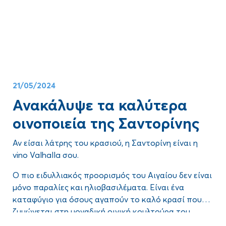
μειονεκτήματά τους. Ας δούμε αναλυτικότερα τι
για τις μετακινήσεις σου;
ισχύει φέτος και ας ελπίσουμε αυτό το άρθρο να σε
βοηθήσει να πάρεις τη σωστή απόφαση για εσένα
και τις δικές σου ανάγκες και προτιμήσεις!
21/05/2024
Ανακάλυψε τα καλύτερα
οινοποιεία της Σαντορίνης
Αν είσαι λάτρης του
κρασιού
, η
Σαντορίνη
είναι η
vino Valhalla σου.
Ο πιο ειδυλλιακός προορισμός του Αιγαίου δεν είναι
μόνο παραλίες και ηλιοβασιλέματα. Είναι ένα
καταφύγιο για όσους αγαπούν
το καλό κρασί
που
ζυμώνεται στη μοναδική οινική κουλτούρα του
Μια από τις αρχαιότερες οινοπαραγωγικές περιοχές
νησιού εδώ και αιώνες.