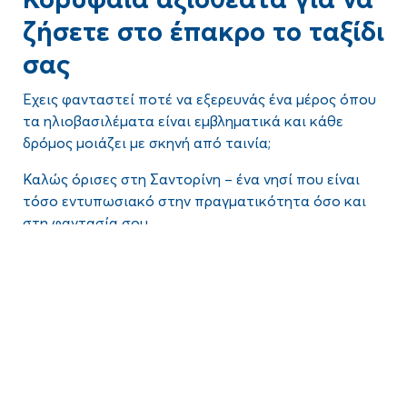
ζήσετε στο έπακρο το ταξίδι
σας
Έχεις φανταστεί ποτέ να εξερευνάς ένα μέρος όπου
τα ηλιοβασιλέματα είναι εμβληματικά και κάθε
δρόμος μοιάζει με σκηνή από ταινία;
Καλώς όρισες στη
Σαντορίνη
– ένα νησί που είναι
τόσο εντυπωσιακό στην πραγματικότητα όσο και
στη φαντασία σου.
Είτε κυνηγάς τα διάσημα ηλιοβασιλέματα, είτε είσαι
Blog
περίεργος για τα αρχαία ερείπια, είτε απλά θέλεις να
χαλαρώσεις στην παραλία, η Σαντορίνη έχει κάτι
ξεχωριστό για όλους. Αλλά με τόσα πολλά
Ας μπούμε στον απόλυτο οδηγό για τα
10 κορυφαία
απίστευτα
αξιοθέατα να δεις στη Σαντορίνη
,
στην
αξιοθέατα της Σαντορίνης
!
Ελλάδα
, πώς επιλέγεις από πού να ξεκινήσεις;