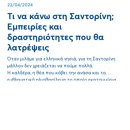
22/04/2024
Τι να κάνω στη Σαντορίνη;
Εμπειρίες και
δραστηριότητες που θα
λατρέψεις
Όταν μιλάμε για ελληνικά νησιά, για τη Σαντορίνη
μάλλον δεν χρειάζεται να πούμε πολλά.
Η καλδέρα, η θέα που κόβει την ανάσα και το
εμβληματικό ηλιοβασίλεμα το οποίο εκατομμύρια
επισκέπτες… χειροκροτούν κάθε χρόνο, έχουν
Blog
μετατρέψει το ειδυλλιακό νησί του Αιγαίου σε έναν
από τους πιο δημοφιλείς προορισμούς στον κόσμο.
Εκτός από τα προφανή, όμως, για τι άλλο φημίζεται
η Σαντορίνη;
Ποια είναι τα μέρη που πρέπει οπωσδήποτε να
επισκεφθείς, τι να κάνεις όσο είσαι εκεί και ποιες