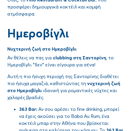
προσφέρει δημιουργικά κοκτέιλ και κομψή
ατμόσφαιρα.
Ημεροβίγλι
Νυχτερινή ζωή στο Ημεροβίγλι
Αν θέλεις να πας για
clubbing στη Σαντορίνη
, το
Ημεροβίγλι *δεν* είναι σίγουρα για σένα!
Αυτή η πιο ήσυχη περιοχή της Σαντορίνης διαθέτει
πιο ήσυχα μαγαζιά, καθιστώντας τη
νυχτερινή ζωή
στο Ημεροβίγλι
ιδανική για ρομαντικές νύχτες και
χαλαρές βραδιές.
363
Bar
:
Αν σου αρέσει το fine drinking, μπορεί
να έχεις ακούσει για το Baba Au Rum, ένα
κοκτέιλ μπαρ στην Αθήνα που βρίσκεται
ανάμεσα στα καλύτερα του κόσμου. Το
363
Bar