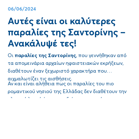
Δες
πώς να οργανώσεις έναν γάμο στη Σαντορίνη:
06/06/2024
Αυτές είναι οι καλύτερες
παραλίες της Σαντορίνης –
Ανακάλυψέ τες!
Οι
παραλίες της Σαντορίνης
, που γεννήθηκαν από
τα απομεινάρια αρχαίων ηφαιστειακών εκρήξεων,
διαθέτουν έναν ξεχωριστό χαρακτήρα που
αιχμαλωτίζει τις αισθήσεις.
Αν και είναι αλήθεια πως οι παραλίες του πιο
ρομαντικού νησιού της Ελλάδας δεν διαθέτουν την
κλασική λευκή άμμο των διάσημων γειτόνων τους,
όπως της Μυκόνου, προσφέρουν μια απαράμιλλη,
Blog
Από την εμβληματική
Κόκκινη Παραλία
μέχρι τη
σχεδόν απόκοσμη γοητεία.
Μαύρη Παραλία της Περίσσας
, κάθε
παραλία της
Σαντορίνης
αποτελεί απόδειξη της γεωλογικής
κληρονομιάς του νησιού, προσφέροντας μια οπτική