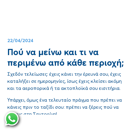
δραστηριότητες στη Σαντορίνη αξίζει να βάλεις στο
πρόγραμμα;
Αυτά και άλλα πολλά έχουμε ετοιμάσει στο άρθρο
που ακολουθεί. Δες τι να κάνεις στη Σαντορίνη, είτε
την επισκέπτεσαι με το άλλο σου μισό, με την
22/04/2024
οικογένειά σου, με την παρέα σου ή ακόμα και μόνος
ή μόνη!
Πού να μείνω και τι να
περιμένω από κάθε περιοχή;
Σχεδόν τελείωσες: έχεις κάνει την έρευνά σου, έχεις
καταλήξει σε ημερομηνίες, ίσως έχεις κλείσει ακόμη
και τα αεροπορικά ή τα ακτοπλοϊκά σου εισιτήρια.
Υπάρχει, όμως ένα τελευταίο πράγμα που πρέπει να
κάνεις πριν το ταξίδι σου: πρέπει να ξέρεις
πού να
μείνεις στη Σαντορίνη
!
Το να καταλήξεις
σε ποια περιοχή θα μένεις
δεν είναι