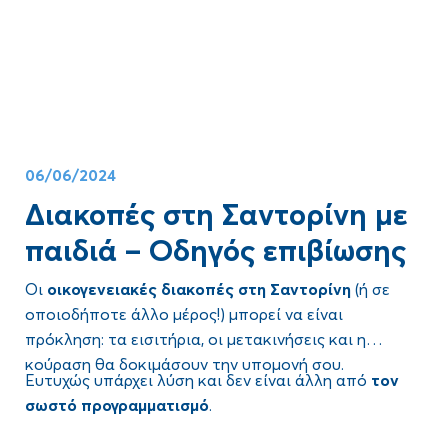
Αναρωτιέσαι ποιες είναι οι
καλύτερες παραλίες στη
πανδαισία.
Σαντορίνη
;
Έλα για μια βουτιά στα βαθιά!
06/06/2024
Διακοπές στη Σαντορίνη με
παιδιά – Οδηγός επιβίωσης
Οι
οικογενειακές διακοπές στη Σαντορίνη
(ή σε
οποιοδήποτε άλλο μέρος!) μπορεί να είναι
πρόκληση: τα εισιτήρια, οι μετακινήσεις και η
κούραση θα δοκιμάσουν την υπομονή σου.
Ευτυχώς υπάρχει λύση και δεν είναι άλλη από
τον
σωστό προγραμματισμό
.
Είτε ταξιδεύεις με μωρό, μικρά παιδιά ή εφήβους,