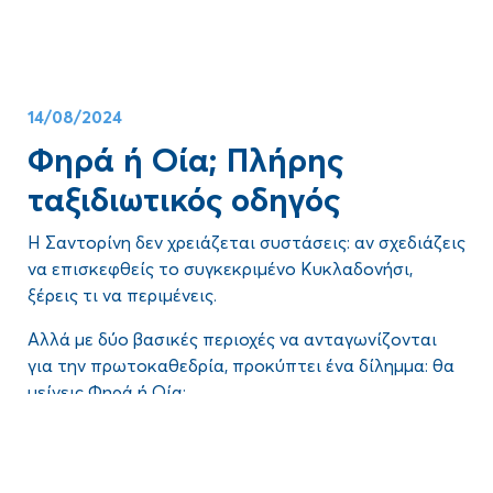
14/08/2024
Φηρά ή Οία; Πλήρης
ταξιδιωτικός οδηγός
Η Σαντορίνη δεν χρειάζεται συστάσεις: αν σχεδιάζεις
να επισκεφθείς το συγκεκριμένο Κυκλαδονήσι,
ξέρεις τι να περιμένεις.
Αλλά με δύο βασικές περιοχές να ανταγωνίζονται
για την πρωτοκαθεδρία, προκύπτει ένα δίλημμα: θα
μείνεις
Φηρά ή Οία;
Τα
Φηρά
, η πρωτεύουσα, σφύζουν από ζωή, ενώ η
Blog
Οία
, η πιο χαλαρή, προσφέρει ηρεμία και ρομαντισμό
– ποιο από τα δύο θα επιλέξεις;