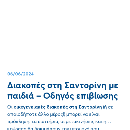
Μαύρη Παραλία της Περίσσας
, κάθε
παραλία της
Σαντορίνης
αποτελεί απόδειξη της γεωλογικής
κληρονομιάς του νησιού, προσφέροντας μια οπτική
Αναρωτιέσαι ποιες είναι οι
καλύτερες παραλίες στη
πανδαισία.
Σαντορίνη
;
Έλα για μια βουτιά στα βαθιά!
06/06/2024
Διακοπές στη Σαντορίνη με
παιδιά – Οδηγός επιβίωσης
Οι
οικογενειακές διακοπές στη Σαντορίνη
(ή σε
οποιοδήποτε άλλο μέρος!) μπορεί να είναι
πρόκληση: τα εισιτήρια, οι μετακινήσεις και η
κούραση θα δοκιμάσουν την υπομονή σου.