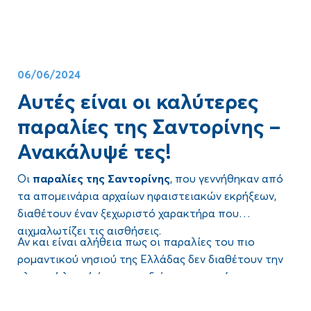
Συνέχισε να διαβάζεις για να μάθεις
πώς να
προγραμματίσεις έναν γάμο στη Σαντορίνη
, από την
επιλογή του τέλειου χώρου μέχρι αυτές τις τόσο
σημαντικές τελευταίες πινελιές.
Δες
πώς να οργανώσεις έναν γάμο στη Σαντορίνη:
06/06/2024
Αυτές είναι οι καλύτερες
παραλίες της Σαντορίνης –
Ανακάλυψέ τες!
Οι
παραλίες της Σαντορίνης
, που γεννήθηκαν από
τα απομεινάρια αρχαίων ηφαιστειακών εκρήξεων,
διαθέτουν έναν ξεχωριστό χαρακτήρα που
αιχμαλωτίζει τις αισθήσεις.
Αν και είναι αλήθεια πως οι παραλίες του πιο
ρομαντικού νησιού της Ελλάδας δεν διαθέτουν την
κλασική λευκή άμμο των διάσημων γειτόνων τους,
όπως της Μυκόνου, προσφέρουν μια απαράμιλλη,
Blog
Από την εμβληματική
Κόκκινη Παραλία
μέχρι τη
σχεδόν απόκοσμη γοητεία.