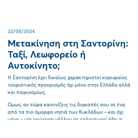
ταξιδιού
, ανάλογα με τις προτιμήσεις σου.
22/05/2024
Μετακίνηση στη Σαντορίνη:
Ταξί, Λεωφορείο ή
Αυτοκίνητο;
Η Σαντορίνη έχει δικαίως χαρακτηριστεί κορυφαίος
τουριστικός προορισμός όχι μόνο στην Ελλάδα αλλά
και παγκοσμίως.
Όμως, αν τώρα κανονίζεις τις διακοπές σου σε ένα
από τα πιο όμορφα νησιά των Κυκλάδων – και όχι
μόνο – μία ερώτηση μάλλον σε ταλαιπωρεί ήδη:
πώς
θα μετακινείσαι στη Σαντορίνη
.
Θα πάρεις μαζί το
αυτοκίνητό
σου στο καράβι;
Blog