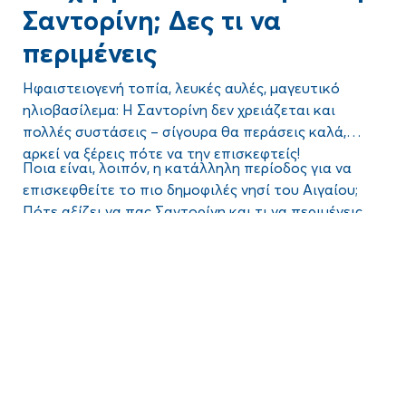
Σαντορίνη; Δες τι να
περιμένεις
Ηφαιστειογενή τοπία, λευκές αυλές, μαγευτικό
ηλιοβασίλεμα: Η Σαντορίνη δεν χρειάζεται και
πολλές συστάσεις – σίγουρα θα περάσεις καλά,
αρκεί να ξέρεις
πότε να την επισκεφτείς
!
Ποια είναι, λοιπόν,
η κατάλληλη περίοδος
για να
επισκεφθείτε το πιο δημοφιλές νησί του Αιγαίου;
Πότε αξίζει να πας Σαντορίνη
και τι να περιμένεις
ανά περίοδο;
Συνέχισε να διαβάζεις και μάθε περισσότερα για
Blog
τις… εποχές της Σαντορίνης, τα πλεονεκτήματα και
τα μειονεκτήματα κάθε μήνα αλλά και τις καλύτερες
συμβουλές που θα σε βοηθήσουν να σχεδιάσεις το
τέλειο ταξίδι!