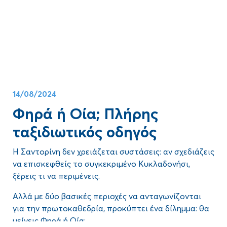
Ας μπούμε στον απόλυτο οδηγό για τα
10 κορυφαία
απίστευτα
αξιοθέατα να δεις στη Σαντορίνη
,
στην
αξιοθέατα της Σαντορίνης
!
Ελλάδα
, πώς επιλέγεις από πού να ξεκινήσεις;
14/08/2024
Φηρά ή Οία; Πλήρης
ταξιδιωτικός οδηγός
Η Σαντορίνη δεν χρειάζεται συστάσεις: αν σχεδιάζεις
να επισκεφθείς το συγκεκριμένο Κυκλαδονήσι,
ξέρεις τι να περιμένεις.
Αλλά με δύο βασικές περιοχές να ανταγωνίζονται
για την πρωτοκαθεδρία, προκύπτει ένα δίλημμα: θα
μείνεις
Φηρά ή Οία;