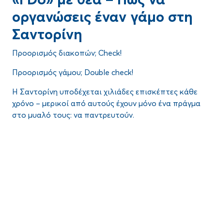
ανά περιοχή.
οργανώσεις έναν γάμο στη
Σαντορίνη
Προορισμός διακοπών; Check!
Προορισμός γάμου; Double check!
Η Σαντορίνη υποδέχεται χιλιάδες επισκέπτες κάθε
χρόνο – μερικοί από αυτούς έχουν μόνο ένα πράγμα
στο μυαλό τους:
να παντρευτούν
.
Με τους εντυπωσιακούς γκρεμούς της, τα
Blog
εμβληματικά ασβεστωμένα χωριά που αγκαλιάζουν
την καλντέρα και τα ηλιοβασιλέματα που κόβουν
την ανάσα, η
Σαντορίνη
αποτελεί τον ιδανικό
Το να οργανώσεις έναν
γάμο στη Σαντορίνη
δεν είναι
προορισμό για έναν αξέχαστο
γάμο
. Αλλά πώς
εύκολη υπόθεση, αυτό μπορούμε να το πούμε με
μπορείς να μετατρέψεις έναν τέτοιο παράδεισο στο
βεβαιότητα. Αλλά μπορούμε να βοηθήσουμε!
σκηνικό του γάμου σου;