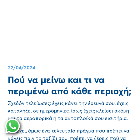
Εκτός από τα προφανή, όμως, για τι άλλο φημίζεται
η Σαντορίνη;
Ποια είναι τα μέρη που πρέπει οπωσδήποτε να
επισκεφθείς, τι να κάνεις όσο είσαι εκεί και ποιες
δραστηριότητες στη Σαντορίνη αξίζει να βάλεις στο
πρόγραμμα;
Αυτά και άλλα πολλά έχουμε ετοιμάσει στο άρθρο
που ακολουθεί. Δες τι να κάνεις στη Σαντορίνη, είτε
την επισκέπτεσαι με το άλλο σου μισό, με την
22/04/2024
οικογένειά σου, με την παρέα σου ή ακόμα και μόνος
ή μόνη!
Πού να μείνω και τι να
περιμένω από κάθε περιοχή;
Σχεδόν τελείωσες: έχεις κάνει την έρευνά σου, έχεις
καταλήξει σε ημερομηνίες, ίσως έχεις κλείσει ακόμη
και τα αεροπορικά ή τα ακτοπλοϊκά σου εισιτήρια.
Υπάρχει, όμως ένα τελευταίο πράγμα που πρέπει να
κάνεις πριν το ταξίδι σου: πρέπει να ξέρεις
πού να