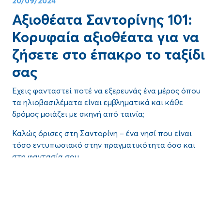
20/09/2024
Αξιοθέατα Σαντορίνης 101:
Κορυφαία αξιοθέατα για να
ζήσετε στο έπακρο το ταξίδι
σας
Έχεις φανταστεί ποτέ να εξερευνάς ένα μέρος όπου
τα ηλιοβασιλέματα είναι εμβληματικά και κάθε
δρόμος μοιάζει με σκηνή από ταινία;
Καλώς όρισες στη
Σαντορίνη
– ένα νησί που είναι
τόσο εντυπωσιακό στην πραγματικότητα όσο και
στη φαντασία σου.
Είτε κυνηγάς τα διάσημα ηλιοβασιλέματα, είτε είσαι
Blog
περίεργος για τα αρχαία ερείπια, είτε απλά θέλεις να
χαλαρώσεις στην παραλία, η Σαντορίνη έχει κάτι
ξεχωριστό για όλους. Αλλά με τόσα πολλά